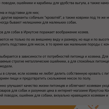
 поводки, ошейники и карабины для удобства выгула, а также нам
ма и подставки для них;
 другие варианты собачьих "кроватей", а также коврики под те же м
иногда бывают нелишними для маленьких собак.
ов для собак в Иркутске поражает воображение хозяев.
аются не только по их внешнему виду и размеру, но еще и по высо
упить подставки для мисок, в то время как маленькие породы с ко
выбирается в зависимости от потребностей питомца и хозяина. Для
ваемые строгие металлические ошейники, а для спокойных питомц
модели.
в случае, если хозяева не любят делить собственную кровать с пи
прием пищи и предотвратить скольжение мисок по полу.
но улучшают качество жизни питомцев и облегчают хозяевам уход
оваров для собак и разумная цена в интернет-магазине Иркутска К
ий поводок, ошейник для собаки, визуально нравящиеся хозяевам 