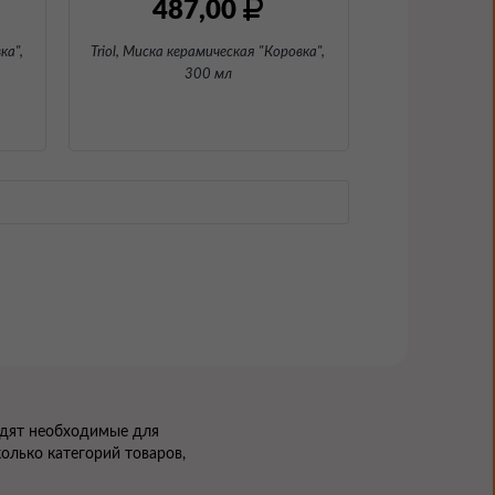
487,00
ка"
,
Triol, Миска керамическая "Коровка"
,
300 мл
ходят необходимые для
олько категорий товаров,