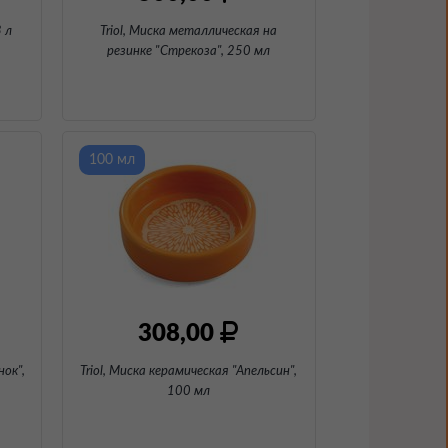
3 л
Triol, Миска металлическая на
резинке "Стрекоза"
, 250 мл
100 мл
308,00
нок"
,
Triol, Миска керамическая "Апельсин"
,
100 мл