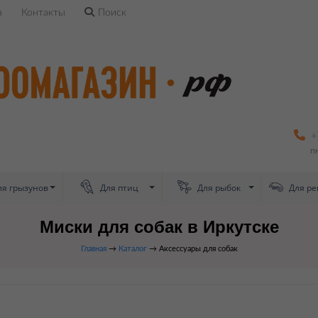
а
Контакты
Поиск
+
п
я грызунов
Для птиц
Для рыбок
Для ре
Миски для собак в Иркутске
Главная
→
Каталог
→ Аксессуары для собак