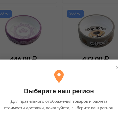
00 мл
300 мл
446,00
472,00
Triol, Миска керамическая
Triol, Миска керамическая "Песи
"Нежность"
, 200 мл
300 мл
Выберите ваш регион
овинка
Для правильного отображения товаров и расчета
2 х 250 мл
стоимости доставки, пожалуйста, выберите ваш регион.
00 мл