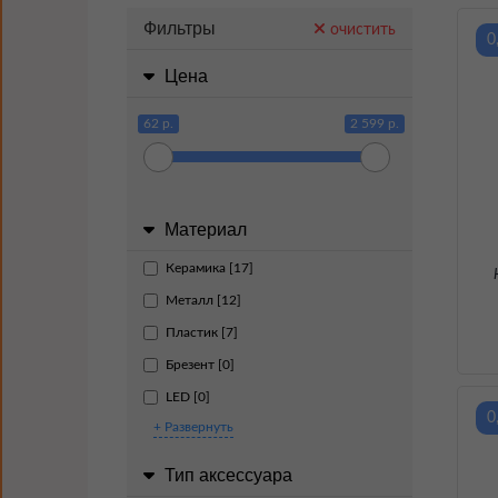
Фильтры
очистить
0
Цена
62 р.
2 599 р.
Материал
Керамика [17]
Металл [12]
Пластик [7]
Брезент [0]
LED [0]
0
+ Развернуть
Тип аксессуара