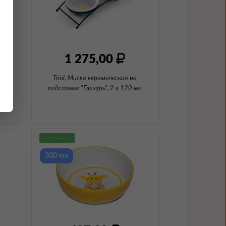
1 275,00
Triol, Миска керамическая на
мл
подставке "Глазурь"
, 2 х 120 мл
новинка
300 мл