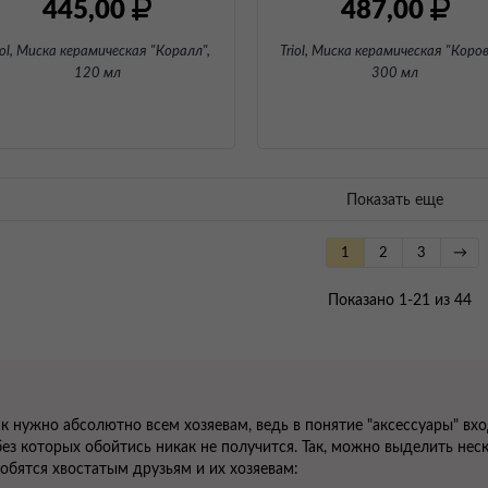
445,00
487,00
iol, Миска керамическая "Коралл"
,
Triol, Миска керамическая "Коров
120 мл
300 мл
Показать еще
1
2
3
→
Показано 1-21 из 44
ак нужно абсолютно всем хозяевам, ведь в понятие "аксессуары" в
ез которых обойтись никак не получится. Так, можно выделить неск
обятся хвостатым друзьям и их хозяевам: