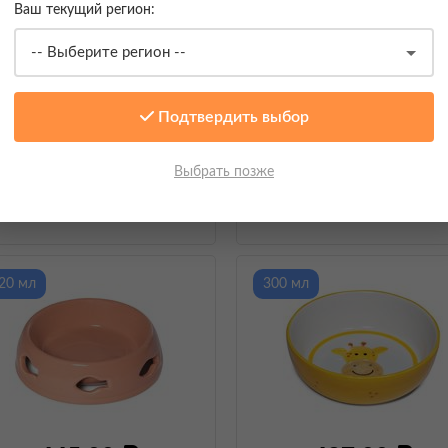
Ваш текущий регион:
1 055,00
1 680,00
Подтвердить выбор
MidWest, Миска для клеток и
Triol, Миска керамическая на
Выбрать позже
льеров, нержавеющая сталь
, 300
подставке "Лакомка"
, 2 х 250 
мл
20 мл
300 мл