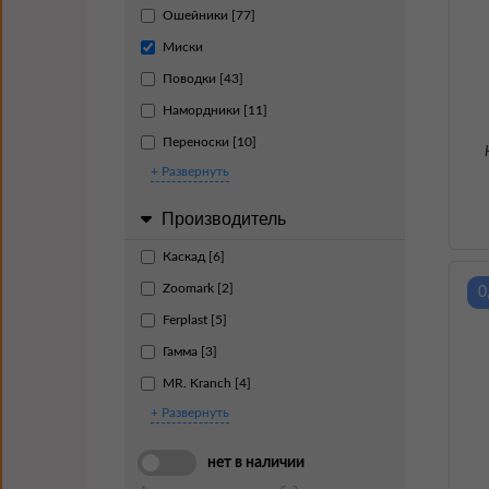
Ошейники [77]
Миски
Поводки [43]
Намордники [11]
Переноски [10]
+ Развернуть
Производитель
Каскад [6]
Zoomark [2]
0
Ferplast [5]
Гамма [3]
MR. Kranch [4]
+ Развернуть
нет в наличии