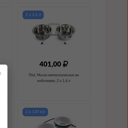
2 х 1,6 л
401,00
×
к"
,
Triol, Миски металлические на
подставке
, 2 х 1,6 л
2 х 120 мл