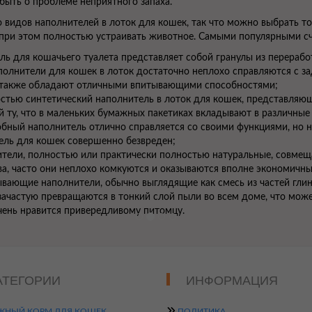
быть о проблеме неприятного запаха.
 видов наполнителей в лоток для кошек, так что можно выбрать то
 при этом полностью устраивать животное. Самыми популярными с
ль для кошачьего туалета представляет собой гранулы из перераб
олнители для кошек в лоток достаточно неплохо справляются с за
а также обладают отличными впитывающими способностями;
стью синтетический наполнитель в лоток для кошек, представляющ
 ту, что в маленьких бумажных пакетиках вкладывают в различные
бный наполнитель отлично справляется со своими функциями, но н
ель для кошек совершенно безвреден;
тели, полностью или практически полностью натуральные, совмещ
а, часто они неплохо комкуются и оказываются вполне экономичн
вающие наполнители, обычно выглядящие как смесь из частей глин
зачастую превращаются в тонкий слой пыли во всем доме, что мож
очень нравится привередливому питомцу.