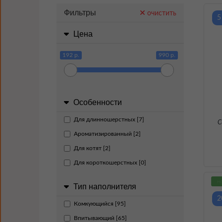
Фильтры
очистить
5
Цена
192 р.
990 р.
Особенности
Для длинношерстных [7]
С
Ароматизированный [2]
Для котят [2]
Для короткошерстных [0]
н
Тип наполнителя
2
Комкующийся [95]
Впитывающий [65]