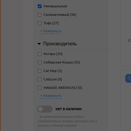
Минеральный
Силикагелевый [36]
Тофу [27]
+ Развернуть
С
Производитель
Котяра [10]
Сибирская Кошка [31]
Cat Step [1]
5
CatsLine [0]
HAKASE AREKKUSU [0]
+ Развернуть
нет в наличии
* во включенном режиме будут
отображаться товары, которых нет в
наличии в данный момент