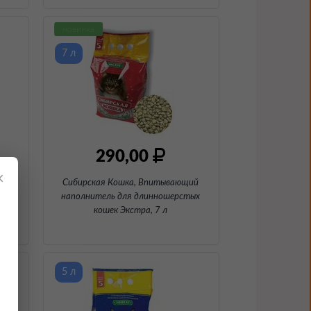
новинка
7 л
290,00
×
ий
Сибирская Кошка, Впитывающий
тых
наполнитель для длинношерстых
кошек Экстра
, 7 л
5 л