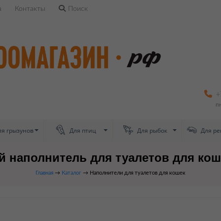
а
Контакты
Поиск
+
п
я грызунов
Для птиц
Для рыбок
Для ре
 наполнитель для туалетов для коше
Главная
→
Каталог
→ Наполнители для туалетов для кошек