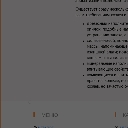
ароматизации позволяют за
Существует сразу несколько
всем требованиям хозяев и
древесный наполните
опилок; подобные нап
устранению запаха, 
силикагелевый, полно
массы, напоминающей
излишней влаги; подо
кошкам, хотя силикаг
минеральные наполни
впитывающие свойств
комкующиеся и впиты
нравятся кошкам, но 
хозяев, но зачастую 