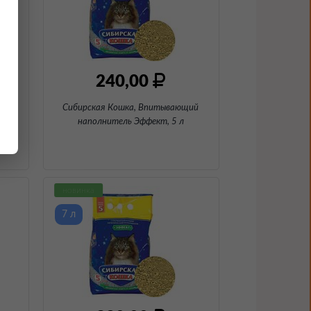
240,00
ий
Сибирская Кошка, Впитывающий
тых
наполнитель Эффект
, 5 л
новинка
7 л