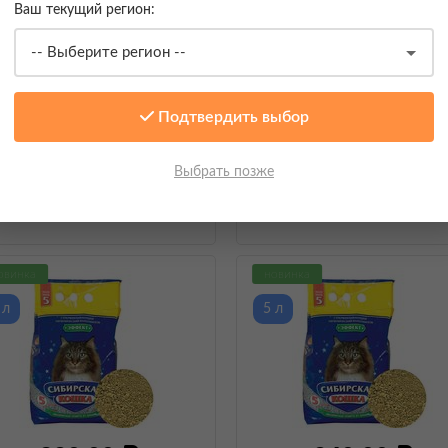
Ваш текущий регион:
670,00
375,00
Подтвердить выбор
ибирская Кошка, Впитывающий
Сибирская Кошка, Впитывающ
Выбрать позже
аполнитель для длинношерстых
наполнитель для длинношерс
кошек Экстра
, 10 л
кошек Экстра
, 5 л
овинка
новинка
 л
5 л