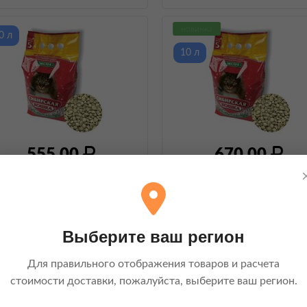
новинка
0 л
10 л
555,00
670,00
ибирская Кошка, Впитывающий
Сибирская Кошка, Впитывающ
аполнитель для длинношерстых
наполнитель для длинношерс
кошек Экстра
, 20 л
кошек Экстра
, 10 л
Выберите ваш регион
овинка
новинка
Для правильного отображения товаров и расчета
стоимости доставки, пожалуйста, выберите ваш регион.
0 л
5 л