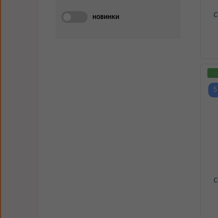
С
новинки
н
5
С