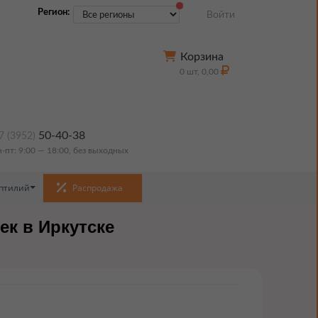
Регион:
Войти
Корзина
0
шт,
0,00
50-40-38
7 (3952)
н-пт: 9:00 — 18:00, без выходных
птилий
Распродажа
к в Иркутске