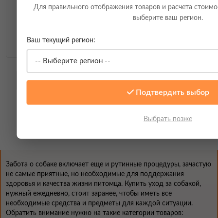
Для правильного отображения товаров и расчета стоимо
выберите ваш регион.
915,00
Ваш текущий регион:
Cliny, Подгузники для собак и кошек
, XXL
Показать еще
Подтвердить выбор
1
2
→
Выбрать позже
Показано 1-21 из 32
Забота о собаке включает еще и рутинные процедуры, зачастую
не самые приятные, но необходимые для поддержания
здоровья и качества жизни питомца. Купить уход за собакой,
нужный ежедневно, стоит заранее, чтобы иметь все
необходимые средства и предметы для каждой ситуации.
Обратить внимание нужно на такие категории товаров: