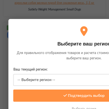
взрослых собак
мелких пород для снижения веса.
, 1,5 кг
Satiety Weight Management Small Dogs
новинка
1,5 кг
Выберите ваш регио
Для правильного отображения товаров и расчета стоимо
выберите ваш регион.
Ваш текущий регион:
ДОБАВИТЬ
В КОРЗИНУ
2 410,00
Подтвердить выбор
Royal Canin Vet, Корм сухой полнорационный диетический для
взрослых собак
мелких пород для снижения веса.
, 1,5 кг