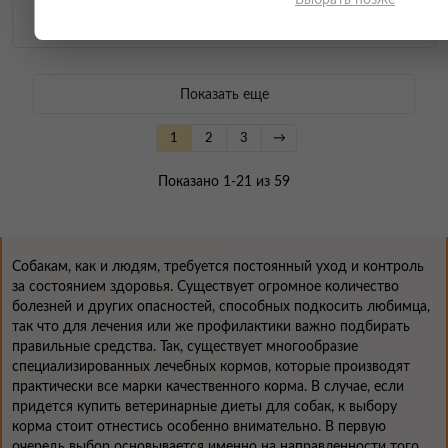
Выбрать позже
Satiety Weight Management Small Dogs
Показать еще
1
2
3
→
Показано 1-21 из 59
Собакам, как и людям, требуется постоянный уход и контроль
за состоянием здоровья. Существует огромное количество
болезней и других опасностей, способных подкосить любимца,
так что для лечения или же профилактики важно подбирать
правильные средства. Так, существует многообразие
специализированных лечебных кормов, которые производят
практически все марки качественного корма. В случае, если
придется купить ветеринарные диеты для собак, к выбору
корма стоит отнестись особенно внимательно. В первую
очередь выбор основывается именно на направленности того