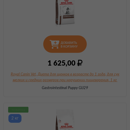
ДОБАВИТЬ
В КОРЗИНУ
1 625,00
Royal Canin Vet, Диета для щенков в возрасте до 1 года, для сук
мелких и средних
размеров при нарушении пищеварения
, 1 кг
Gastrointestinal Puppy GIJ29
новинка
2 кг