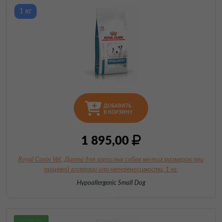
1 кг
ДОБАВИТЬ
В КОРЗИНУ
1 895,00
Royal Canin Vet, Диета для взрослых собак мелких размеров при
пищевой
аллергии или непереносимости
, 1 кг
Hypoallergenic Small Dog
новинка