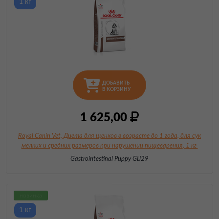
1 кг
ДОБАВИТЬ
В КОРЗИНУ
1 625,00
Royal Canin Vet, Диета для щенков в возрасте до 1 года, для сук
мелких и средних
размеров при нарушении пищеварения
, 1 кг
Gastrointestinal Puppy GIJ29
новинка
1 кг