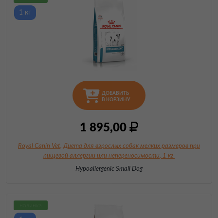
1 кг
ДОБАВИТЬ
В КОРЗИНУ
1 895,00
Royal Canin Vet, Диета для взрослых собак мелких размеров при
пищевой
аллергии или непереносимости
, 1 кг
Hypoallergenic Small Dog
новинка