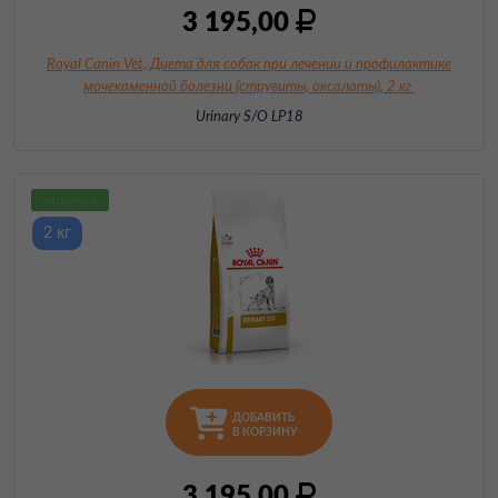
3 195,00
Royal Canin Vet, Диета для собак при лечении и профилактике
мочекаменной болезни (струвиты, оксалаты)
, 2 кг
Urinary S/O LP18
новинка
2 кг
ДОБАВИТЬ
В КОРЗИНУ
3 195,00