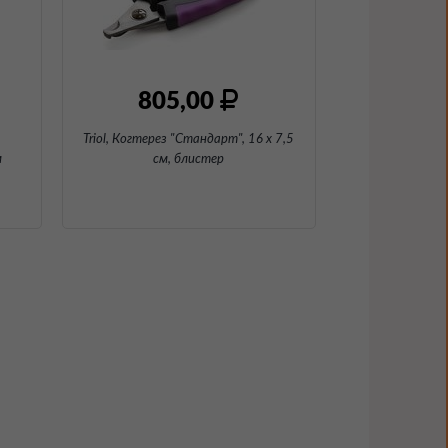
805,00
Triol, Когтерез "Стандарт", 16 х 7,5
м
см
, блистер