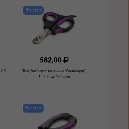
блистер
582,00
12,5
Triol, Когтерез-ножницы "Стандарт",
14 х 7 см
, блистер
блистер