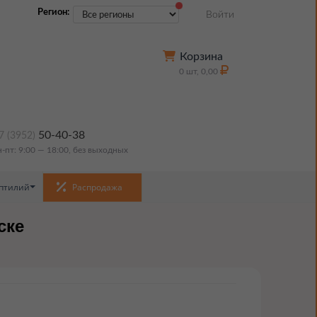
Регион:
Войти
Корзина
0
шт,
0,00
50-40-38
7 (3952)
н-пт: 9:00 — 18:00, без выходных
птилий
Распродажа
ске