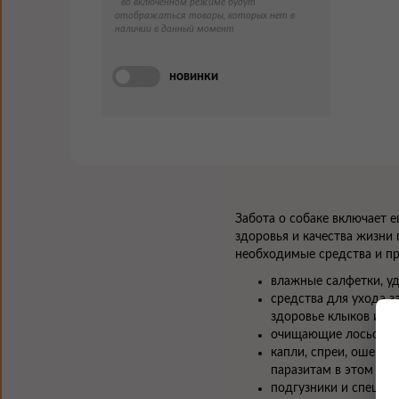
* во включенном режиме будут
отображаться товары, которых нет в
наличии в данный момент
новинки
Забота о собаке включает 
здоровья и качества жизни 
необходимые средства и пр
влажные салфетки, уд
средства для ухода з
здоровье клыков и об
очищающие лосьоны д
капли, спреи, ошейни
паразитам в этом слу
подгузники и специа