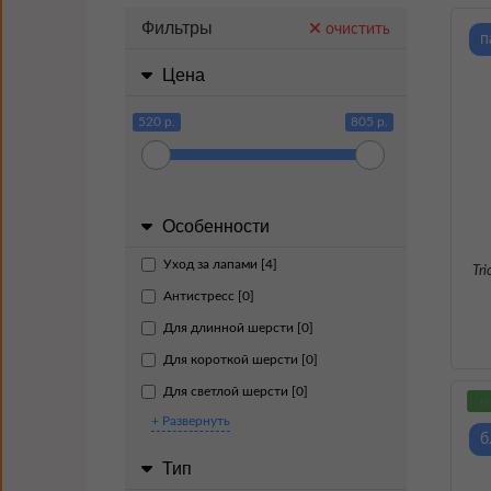
Фильтры
очистить
п
Цена
520 р.
805 р.
Особенности
Уход за лапами [4]
Tr
Антистресс [0]
Для длинной шерсти [0]
Для короткой шерсти [0]
Для светлой шерсти [0]
н
+ Развернуть
б
Тип