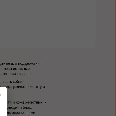
ходимые для поддержания
, чтобы иметь все
атегории товаров:
 шерсть собаки;
ут поддерживать чистоту и
×
 шерсти и коже животных; к
х - клещей и блох;
баками, перенесшими