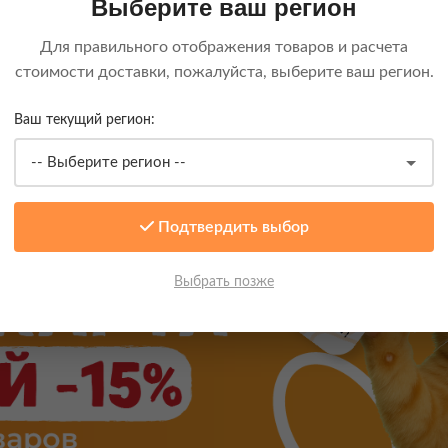
Выберите ваш регион
ю болезнь;
 гели, воск и другие средства для защиты и очистки лап как на ули
Для правильного отображения товаров и расчета
 шерсти, позволяющие обеспечить качественный уход за шерстью п
стоимости доставки, пожалуйста, выберите ваш регион.
 просто время от времени очищать шерсть от всех загрязнений;
а одеждой и обувью, например, спреи, предотвращающие пробу пред
Ваш текущий регион:
и для одежды, а также вещества, позволяющие избавиться от запаха
й конфузов.
Подтвердить выбор
Выбрать позже