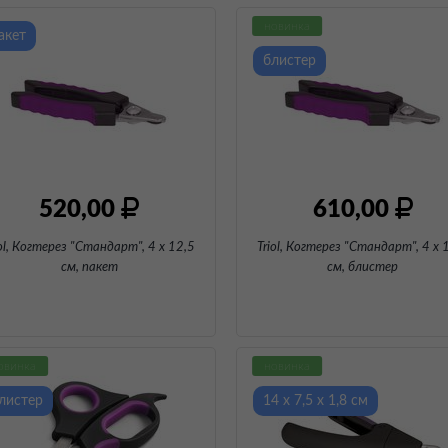
новинка
акет
блистер
520,00
610,00
iol, Когтерез "Стандарт", 4 х 12,5
Triol, Когтерез "Стандарт", 4 х 
см
, пакет
см
, блистер
овинка
новинка
листер
14 х 7,5 х 1,8 см