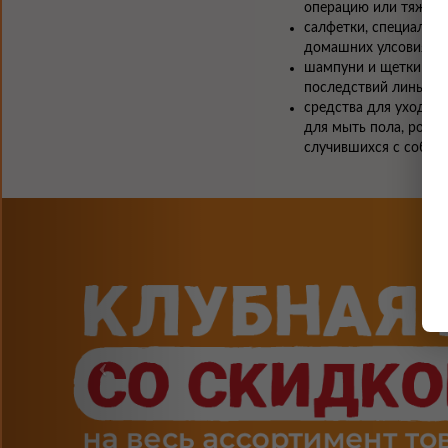
операцию или тяжелу
салфетки, специальные
домашних улсовиях;
шампуни и щетки для
последствий линьки и
средства для ухода з
для мыть пола, ролик
случившихся с собако