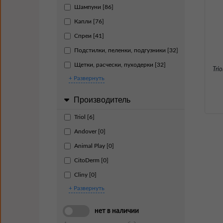
Шампуни [86]
Капли [76]
Спреи [41]
Подстилки, пеленки, подгузники [32]
Щетки, расчески, пуходерки [32]
Tri
+ Развернуть
Производитель
Triol [6]
Andover [0]
Animal Play [0]
CitoDerm [0]
Cliny [0]
+ Развернуть
нет в наличии