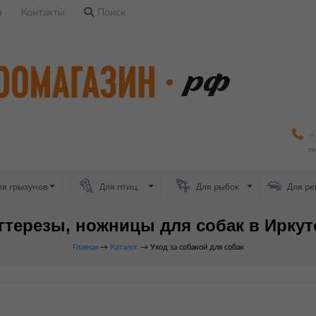
а
Контакты
Поиск
+
п
я грызунов
Для птиц
Для рыбок
Для ре
гтерезы, ножницы для собак в Иркут
Главная
→
Каталог
→ Уход за собакой для собак