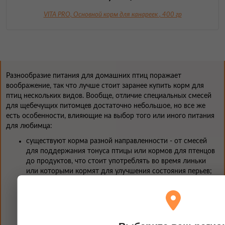
VITA PRO, Основной корм для канареек
, 400 гр
Разнообразие питания для домашних птиц поражает
воображение, так что лучше стоит заранее купить корм для
птиц нескольких видов. Вообще, отличие специальных смесей
для щебечущих питомцев достаточно небольшое, но все же
есть особенности, влияющие на выбор того или иного питания
для любимца:
существуют корма разной направленности - от смесей
для поддержания тонуса птицы или кормов для птенцов
до продуктов, что стоит употреблять во время линьки
или которыми кормят для улучшения состояния перьев;
очень важны и вкусовые показатели корма; тут уже не
получится разобраться без метода проб и ошибок, но со
временем у питомца наверняка сложится собственная
система предпочтений, на которую и стоит
ориентироваться при выборе пищи для него;